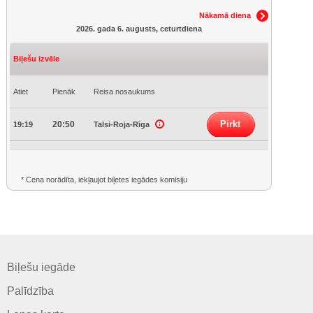
Nākamā diena
2026. gada 6. augusts, ceturtdiena
Biļešu izvēle
Atiet
Pienāk
Reisa nosaukums
Pirkt
20:50
19:19
Talsi-Roja-Rīga
* Cena norādīta, iekļaujot biļetes iegādes komisiju
Biļešu iegāde
Palīdzība