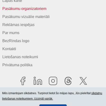
Lapas karte
Pasākumu organizatoriem
Pasākumu vizuālie materiāli
Reklāmas iespējas
Par mums
BezRindas logo
Kontakti
Lietošanas noteikumi
Privātuma politika
Mēs izmantojam sīkdatnes. Turpinot lietot šo mājas lapu, Jūs piekrītat
sīkdatņu
lietošanas noteikumiem. Uzzināt vairāk.
© 2006-2026 SIA "BEZRINDAS.LV".