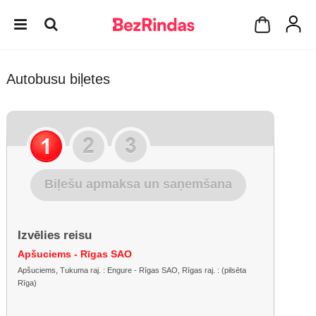
Autobusu biļetes
Biļešu apmaksa un saņemšana
Izvēlies reisu
Apšuciems - Rīgas SAO
Apšuciems, Tukuma raj. : Engure - Rīgas SAO, Rīgas raj. : (pilsēta
Rīga)