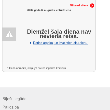
Nākamā diena
2026. gada 6. augusts, ceturtdiena
Diemžēl šajā dienā nav
neviena reisa.
Doties atpakaļ un izvēlēties citu dienu.
* Cena norādīta, iekļaujot biļetes iegādes komisiju
Biļešu iegāde
Palīdzība