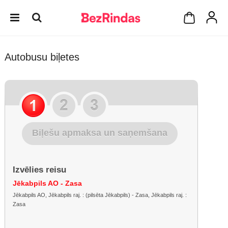
Autobusu biļetes
Biļešu apmaksa un saņemšana
Izvēlies reisu
Jēkabpils AO - Zasa
Jēkabpils AO, Jēkabpils raj. : (pilsēta Jēkabpils) - Zasa, Jēkabpils raj. :
Zasa