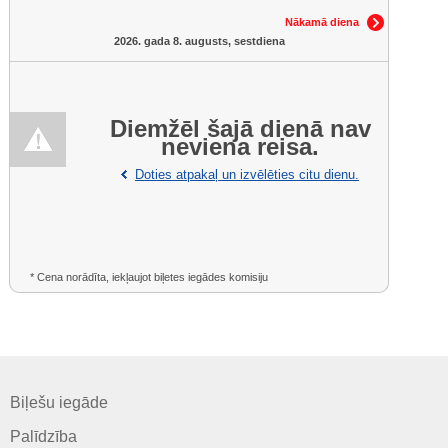
Nākamā diena
2026. gada 8. augusts, sestdiena
Diemžēl šajā dienā nav
neviena reisa.
Doties atpakaļ un izvēlēties citu dienu.
* Cena norādīta, iekļaujot biļetes iegādes komisiju
Biļešu iegāde
Palīdzība