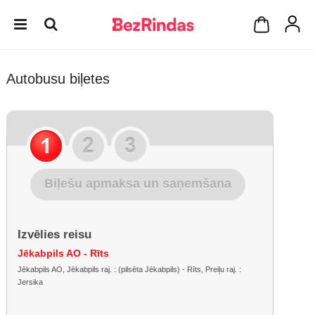
Autobusu biļetes
Biļešu apmaksa un saņemšana
Izvēlies reisu
Jēkabpils AO - Rīts
Jēkabpils AO, Jēkabpils raj. : (pilsēta Jēkabpils) - Rīts, Preiļu raj. :
Jersika