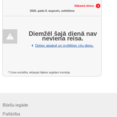
Nākamā diena
2026. gada 9. augusts, svētdiena
Diemžēl šajā dienā nav
neviena reisa.
Doties atpakaļ un izvēlēties citu dienu.
* Cena norādīta, iekļaujot biļetes iegādes komisiju
Biļešu iegāde
Palīdzība