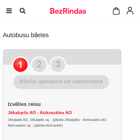
Autobusu biļetes
Biļešu apmaksa un saņemšana
Izvēlies reisu
Jēkabpils AO - Aizkraukles AO
Jēkabpils AO, Jēkabpils raj. : (pilsēta Jēkabpils) - Aizkraukles AO,
Aizkraukles raj. : (pilsēta Aizkraukle)