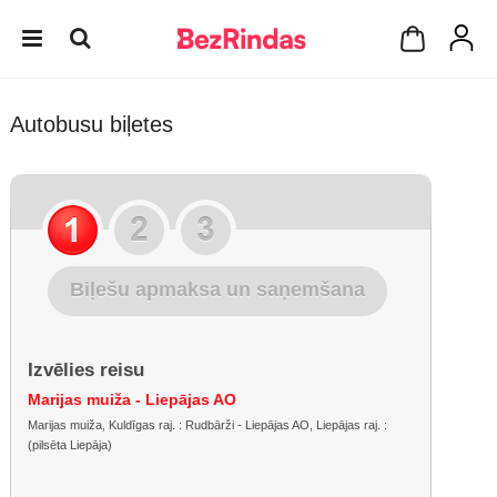
Autobusu biļetes
Biļešu apmaksa un saņemšana
Izvēlies reisu
Marijas muiža - Liepājas AO
Marijas muiža, Kuldīgas raj. : Rudbārži - Liepājas AO, Liepājas raj. :
(pilsēta Liepāja)