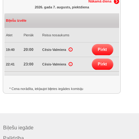
Nākamā diena
2026. gada 7. augusts, piektdiena
Biļešu izvēle
Atiet
Pienāk
Reisa nosaukums
Pirkt
20:00
19:40
Cēsis-Valmiera
Pirkt
23:00
22:41
Cēsis-Valmiera
* Cena norādīta, iekļaujot biļetes iegādes komisiju
Biļešu iegāde
Palīdzība