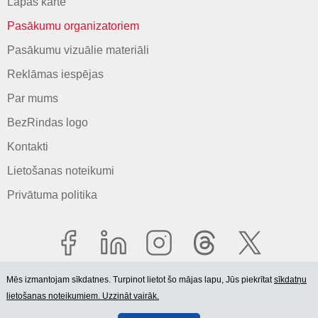
Lapas karte
Pasākumu organizatoriem
Pasākumu vizuālie materiāli
Reklāmas iespējas
Par mums
BezRindas logo
Kontakti
Lietošanas noteikumi
Privātuma politika
Mēs izmantojam sīkdatnes. Turpinot lietot šo mājas lapu, Jūs piekrītat
sīkdatņu
lietošanas noteikumiem. Uzzināt vairāk.
© 2006-2026 SIA "BEZRINDAS.LV".