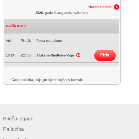
Nākamā diena
2026. gada 9. augusts, svētdiena
Biļešu izvēle
Atiet
Pienāk
Reisa nosaukums
Pirkt
21:55
18:24
Alūksne-Smiltene-Rīga
* Cena norādīta, iekļaujot biļetes iegādes komisiju
Biļešu iegāde
Palīdzība