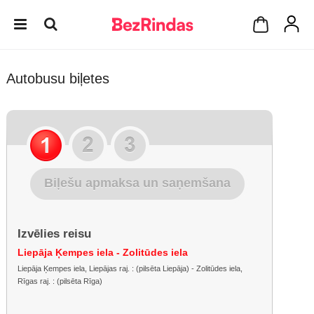
Autobusu biļetes
Biļešu apmaksa un saņemšana
Izvēlies reisu
Liepāja Ķempes iela - Zolitūdes iela
Liepāja Ķempes iela, Liepājas raj. : (pilsēta Liepāja) - Zolitūdes iela,
Rīgas raj. : (pilsēta Rīga)