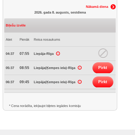
Nākamā diena
2026. gada 8. augusts, sestdiena
Biļešu izvēle
Atiet
Pienāk
Reisa nosaukums
07:55
04:37
Liepāja-Rīga
Pirkt
08:55
05:37
Liepāja(Ķempes iela)-Rīga
Pirkt
09:45
06:37
Liepāja(Ķempes iela)-Rīga
* Cena norādīta, iekļaujot biļetes iegādes komisiju