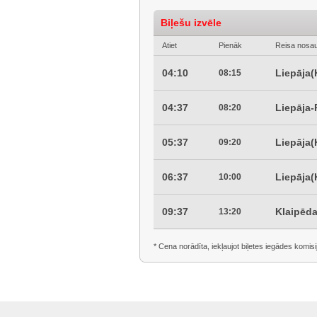
Biļešu izvēle
Atiet
Pienāk
Reisa nosa
04:10
Liepāja(
08:15
04:37
Liepāja
08:20
05:37
Liepāja(
09:20
06:37
Liepāja(
10:00
09:37
Klaipēd
13:20
* Cena norādīta, iekļaujot biļetes iegādes komisi