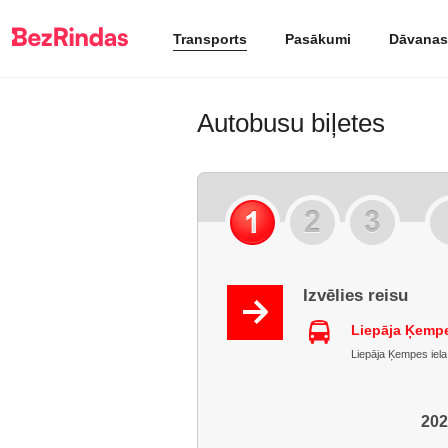
Transports
Pasākumi
Dāvanas
Autobusu biļetes
Izvēlies reisu
Liepāja Ķempe
Liepāja Ķempes iela, 
202