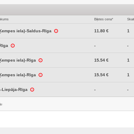
ukums
Biļetes cena*
Skai
Ķempes iela)-Saldus-Rīga
11.80 €
1
-Rīga
-
-
Ķempes iela)-Rīga
15.54 €
1
Ķempes iela)-Rīga
15.54 €
1
a-Liepāja-Rīga
-
-
ju