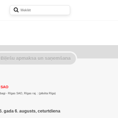
Biļešu apmaksa un saņemšana
s SAO
Lībagi - Rīgas SAO, Rīgas raj. : (pilsēta Rīga)
. gada 6. augusts, ceturtdiena