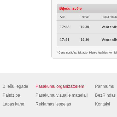
Biļešu izvēle
Atiet
Pienāk
Reisa nosa
17:23
Ventspil
19:35
17:41
Ventspil
19:30
* Cena norādīta, iekļaujot biļetes iegādes komisi
Biļešu iegāde
Pasākumu organizatoriem
Par mums
Palīdzība
Pasākumu vizuālie materiāli
BezRindas 
Lapas karte
Reklāmas iespējas
Kontakti