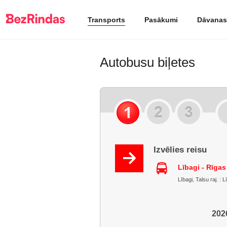
Transports
Pasākumi
Dāvanas
Autobusu biļetes
Izvēlies reisu
Lībagi - Rīga
Lībagi, Talsu raj. : 
2026