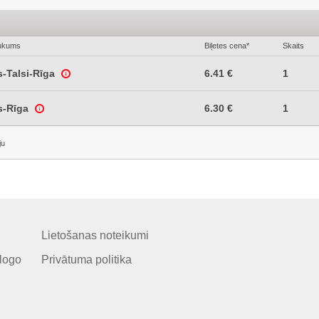
ukums
Biļetes cena*
Skaits
s-Talsi-Rīga
6.41 €
1
s-Rīga
6.30 €
1
ju
Lietošanas noteikumi
logo
Privātuma politika