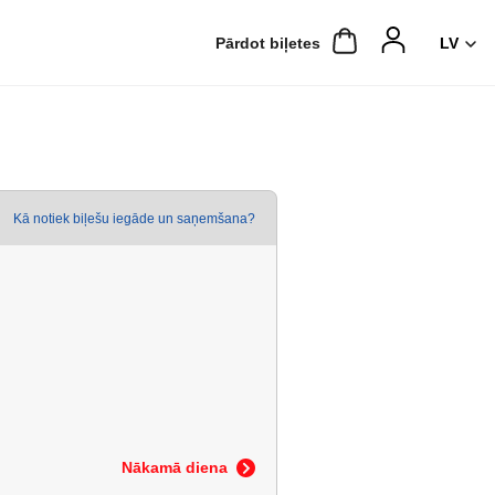
Pārdot biļetes
Kā notiek biļešu iegāde un saņemšana?
Nākamā diena