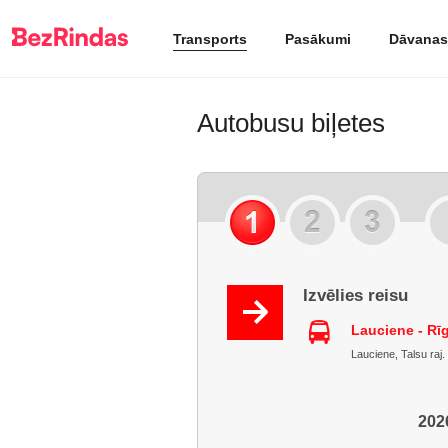
Transports
Pasākumi
Dāvanas
Autobusu biļetes
Izvēlies reisu
Lauciene - Rī
Lauciene, Talsu raj.
2026