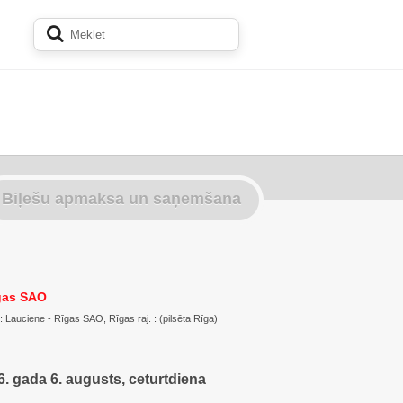
Biļešu apmaksa un saņemšana
gas SAO
 : Lauciene - Rīgas SAO, Rīgas raj. : (pilsēta Rīga)
. gada 6. augusts, ceturtdiena