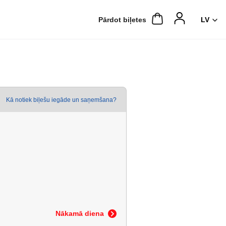
Pārdot biļetes
Kā notiek biļešu iegāde un saņemšana?
Nākamā diena