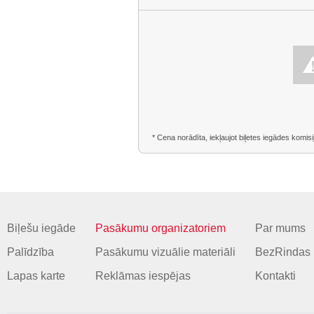
* Cena norādīta, iekļaujot biļetes iegādes komisi
Biļešu iegāde
Pasākumu organizatoriem
Par mums
Palīdzība
Pasākumu vizuālie materiāli
BezRindas 
Lapas karte
Reklāmas iespējas
Kontakti