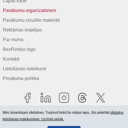
Lapas karte
Pasākumu organizatoriem
Pasākumu vizuālie materiāli
Reklāmas iespējas
Par mums
BezRindas logo
Kontakti
Lietošanas noteikumi
Privātuma politika
Mēs izmantojam sīkdatnes. Turpinot lietot šo mājas lapu, Jūs piekrītat
sīkdatņu
lietošanas noteikumiem. Uzzināt vairāk.
© 2006-2026 SIA "BEZRINDAS.LV".