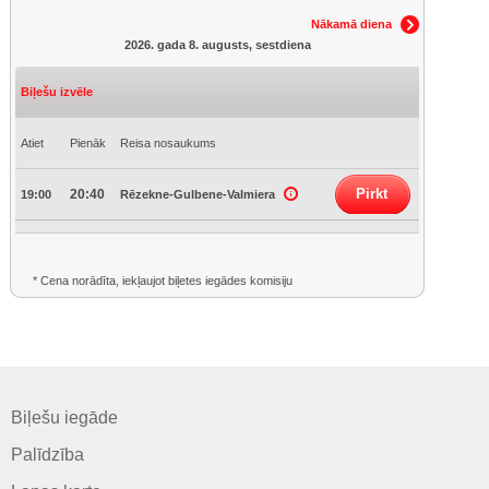
Nākamā diena
2026. gada 8. augusts, sestdiena
Biļešu izvēle
Atiet
Pienāk
Reisa nosaukums
Pirkt
20:40
19:00
Rēzekne-Gulbene-Valmiera
* Cena norādīta, iekļaujot biļetes iegādes komisiju
Biļešu iegāde
Palīdzība