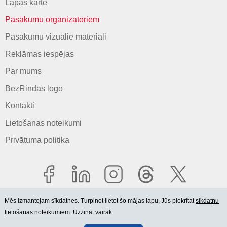
Lapas karte
Pasākumu organizatoriem
Pasākumu vizuālie materiāli
Reklāmas iespējas
Par mums
BezRindas logo
Kontakti
Lietošanas noteikumi
Privātuma politika
Mēs izmantojam sīkdatnes. Turpinot lietot šo mājas lapu, Jūs piekrītat
sīkdatņu
lietošanas noteikumiem. Uzzināt vairāk.
© 2006-2026 SIA "BEZRINDAS.LV".