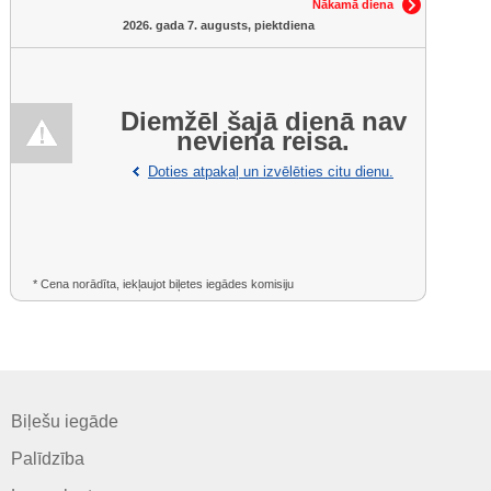
Nākamā diena
2026. gada 7. augusts, piektdiena
Diemžēl šajā dienā nav
neviena reisa.
Doties atpakaļ un izvēlēties citu dienu.
* Cena norādīta, iekļaujot biļetes iegādes komisiju
Biļešu iegāde
Palīdzība