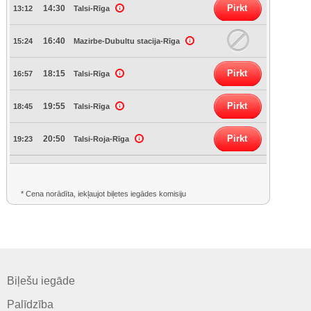
Pirkt
14:30
13:12
Talsi-Rīga
16:40
15:24
Mazirbe-Dubultu stacija-Rīga
Pirkt
18:15
16:57
Talsi-Rīga
Pirkt
19:55
18:45
Talsi-Rīga
Pirkt
20:50
19:23
Talsi-Roja-Rīga
* Cena norādīta, iekļaujot biļetes iegādes komisiju
Biļešu iegāde
Palīdzība