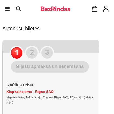
Autobusu biļetes
Biļešu apmaksa un saņemšana
Izvēlies reisu
Klapkalnciems - Rīgas SAO
Klapkalnciems, Tukuma raj. : Engure - Rīgas SAO, Rīgas raj. : (pilsēta
Rīga)