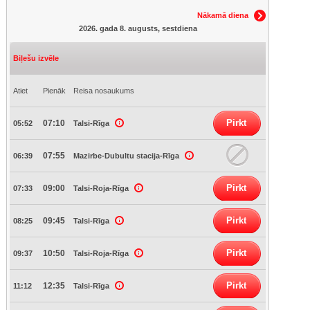
Nākamā diena
2026. gada 8. augusts, sestdiena
Biļešu izvēle
Atiet
Pienāk
Reisa nosaukums
Pirkt
07:10
05:52
Talsi-Rīga
07:55
06:39
Mazirbe-Dubultu stacija-Rīga
Pirkt
09:00
07:33
Talsi-Roja-Rīga
Pirkt
09:45
08:25
Talsi-Rīga
Pirkt
10:50
09:37
Talsi-Roja-Rīga
Pirkt
12:35
11:12
Talsi-Rīga