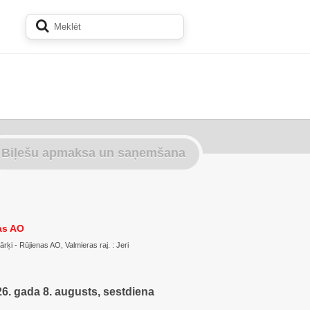
Biļešu apmaksa un saņemšana
nas AO
Kārķi - Rūjienas AO, Valmieras raj. : Jeri
6. gada 8. augusts, sestdiena