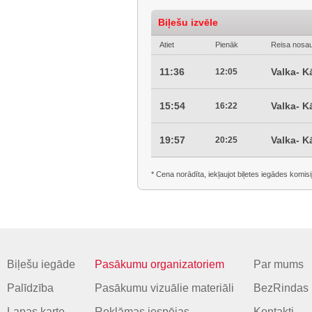
Biļešu izvēle
Atiet
Pienāk
Reisa nosa
11:36
Valka- K
12:05
15:54
Valka- K
16:22
19:57
Valka- K
20:25
* Cena norādīta, iekļaujot biļetes iegādes komisi
Biļešu iegāde
Pasākumu organizatoriem
Par mums
Palīdzība
Pasākumu vizuālie materiāli
BezRindas 
Lapas karte
Reklāmas iespējas
Kontakti