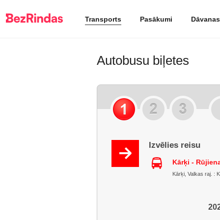
Transports
Pasākumi
Dāvanas
Autobusu biļetes
Izvēlies reisu
Kārķi - Rūjie
Kārķi, Valkas raj. : 
202