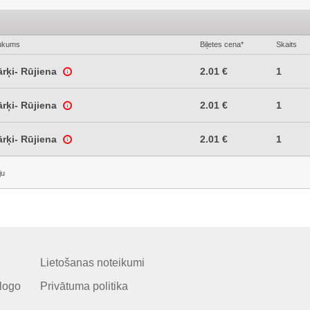
ukums
Biļetes cena*
Skaits
ārķi- Rūjiena
2.01 €
1
ārķi- Rūjiena
2.01 €
1
ārķi- Rūjiena
2.01 €
1
ju
Lietošanas noteikumi
logo
Privātuma politika