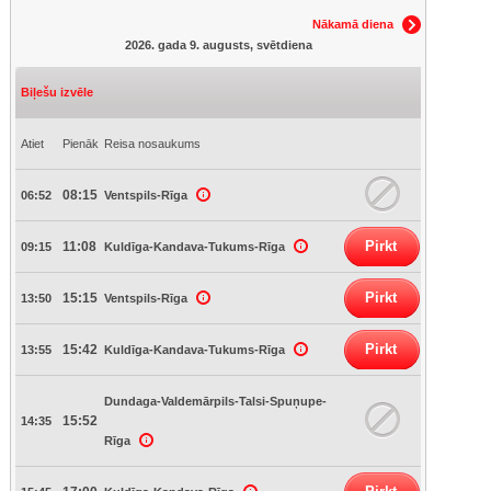
Nākamā diena
2026. gada 9. augusts, svētdiena
Biļešu izvēle
Atiet
Pienāk
Reisa nosaukums
08:15
06:52
Ventspils-Rīga
Pirkt
11:08
09:15
Kuldīga-Kandava-Tukums-Rīga
Pirkt
15:15
13:50
Ventspils-Rīga
Pirkt
15:42
13:55
Kuldīga-Kandava-Tukums-Rīga
Dundaga-Valdemārpils-Talsi-Spuņupe-
15:52
14:35
Rīga