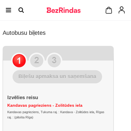
Autobusu biļetes
Biļešu apmaksa un saņemšana
Izvēlies reisu
Kandavas pagrieziens - Zolitūdes iela
Kandavas pagrieziens, Tukuma raj. : Kandava - Zolitūdes iela, Rīgas
raj. : (pilsēta Rīga)