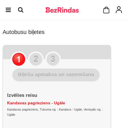
Autobusu biļetes
Biļešu apmaksa un saņemšana
Izvēlies reisu
Kandavas pagrieziens - Ugāle
Kandavas pagrieziens, Tukuma raj. : Kandava - Ugāle, Ventspils raj. :
Ugāle