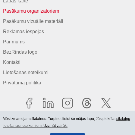
Lapas karte
Pasākumu organizatoriem
Pasākumu vizuālie materiāli
Reklāmas iespējas
Par mums
BezRindas logo
Kontakti
Lietošanas noteikumi
Privātuma politika
Mēs izmantojam sīkdatnes. Turpinot lietot šo mājas lapu, Jūs piekrītat
sīkdatņu
lietošanas noteikumiem. Uzzināt vairāk.
© 2006-2026 SIA "BEZRINDAS.LV".