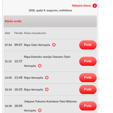
Nākamā diena
2026. gada 9. augusts, svētdiena
Biļešu izvēle
Atiet
Pienāk
Reisa nosaukums
Pirkt
09:07
07:54
Rīga-Talsi-Ventspils
Rīga-Dubultu stacija-Tukums-Talsi-
Pirkt
12:37
11:12
Ventspils
Pirkt
13:49
12:55
Rīga-Ventspils
Pirkt
16:25
15:34
Rīga-Ventspils
Jelgava-Tukums-Kandava-Talsi-Blāzma-
Pirkt
18:09
16:36
Ventspils