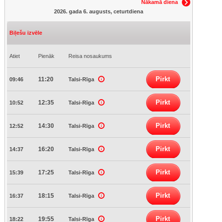
Nākamā diena
2026. gada 6. augusts, ceturtdiena
Biļešu izvēle
Atiet
Pienāk
Reisa nosaukums
Pirkt
11:20
09:46
Talsi-Rīga
Pirkt
12:35
10:52
Talsi-Rīga
Pirkt
14:30
12:52
Talsi-Rīga
Pirkt
16:20
14:37
Talsi-Rīga
Pirkt
17:25
15:39
Talsi-Rīga
Pirkt
18:15
16:37
Talsi-Rīga
Pirkt
19:55
18:22
Talsi-Rīga