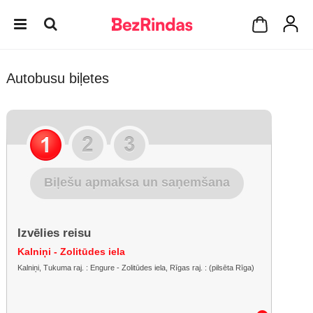
Autobusu biļetes
Biļešu apmaksa un saņemšana
Izvēlies reisu
Kalniņi - Zolitūdes iela
Kalniņi, Tukuma raj. : Engure - Zolitūdes iela, Rīgas raj. : (pilsēta Rīga)