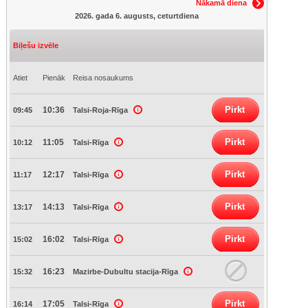
Nākamā diena
2026. gada 6. augusts, ceturtdiena
Biļešu izvēle
Atiet
Pienāk
Reisa nosaukums
Pirkt
10:36
09:45
Talsi-Roja-Rīga
Pirkt
11:05
10:12
Talsi-Rīga
Pirkt
12:17
11:17
Talsi-Rīga
Pirkt
14:13
13:17
Talsi-Rīga
Pirkt
16:02
15:02
Talsi-Rīga
16:23
15:32
Mazirbe-Dubultu stacija-Rīga
Pirkt
17:05
16:14
Talsi-Rīga