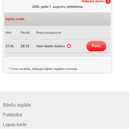
Nākamā diena
2026. gada 7. augusts, piektdiena
Biļešu izvēle
Atiet
Pienāk
Reisa nosaukums
Pirkt
18:31
17:35
Talsi-Sabile-Saldus
* Cena norādīta, iekļaujot biļetes iegādes komisiju
Biļešu iegāde
Palīdzība
Lapas karte