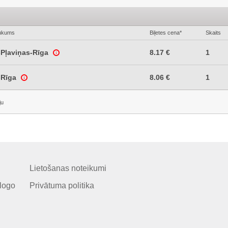
ukums
Biļetes cena*
Skaits
Pļaviņas-Rīga
8.17 €
1
-Rīga
8.06 €
1
ju
Lietošanas noteikumi
logo
Privātuma politika