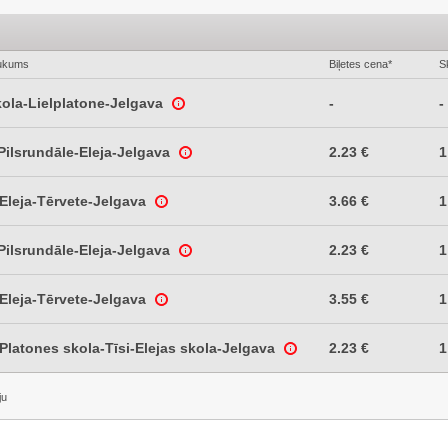
ukums
Biļetes cena*
S
kola-Lielplatone-Jelgava
-
-
ilsrundāle-Eleja-Jelgava
2.23 €
1
Eleja-Tērvete-Jelgava
3.66 €
1
ilsrundāle-Eleja-Jelgava
2.23 €
1
Eleja-Tērvete-Jelgava
3.55 €
1
Platones skola-Tīsi-Elejas skola-Jelgava
2.23 €
1
ju