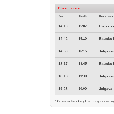
Biļešu izvēle
Atiet
Pienāk
Reisa nosa
14:19
Elejas s
15:07
14:42
Bauska-P
15:10
14:59
Jelgava-
16:15
18:17
Bauska-P
18:45
18:18
Jelgava-
19:30
19:28
Jelgava-
20:00
* Cena norādīta, iekļaujot biļetes iegādes komisi