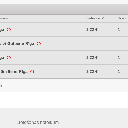
ukums
Biļetes cena*
Skaits
īga
3.22 €
1
alvi-Gulbene-Rīga
-
-
īga
3.22 €
1
-Smiltene-Rīga
3.22 €
1
ju
Lietošanas noteikumi