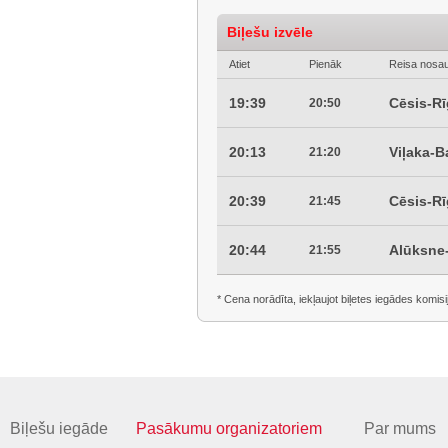
Biļešu izvēle
Atiet
Pienāk
Reisa nosa
19:39
Cēsis-R
20:50
20:13
Viļaka-B
21:20
20:39
Cēsis-R
21:45
20:44
Alūksne
21:55
* Cena norādīta, iekļaujot biļetes iegādes komisi
Biļešu iegāde
Pasākumu organizatoriem
Par mums