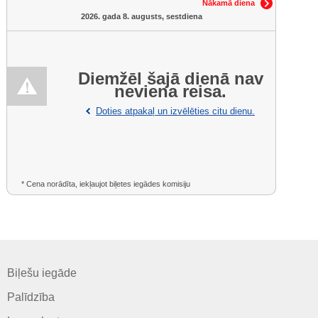
Nākamā diena
2026. gada 8. augusts, sestdiena
Diemžēl šajā dienā nav
neviena reisa.
Doties atpakaļ un izvēlēties citu dienu.
* Cena norādīta, iekļaujot biļetes iegādes komisiju
Biļešu iegāde
Palīdzība