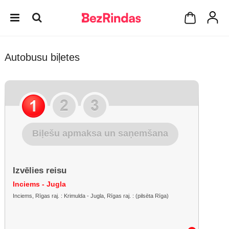
Autobusu biļetes
Biļešu apmaksa un saņemšana
Izvēlies reisu
Inciems - Jugla
Inciems, Rīgas raj. : Krimulda - Jugla, Rīgas raj. : (pilsēta Rīga)