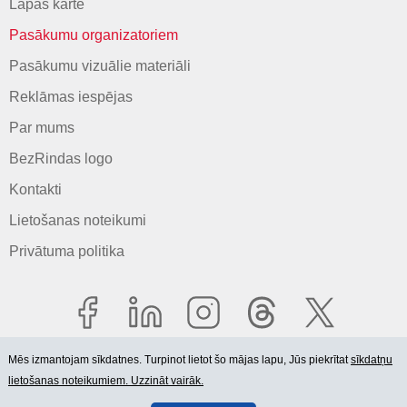
Lapas karte
Pasākumu organizatoriem
Pasākumu vizuālie materiāli
Reklāmas iespējas
Par mums
BezRindas logo
Kontakti
Lietošanas noteikumi
Privātuma politika
Mēs izmantojam sīkdatnes. Turpinot lietot šo mājas lapu, Jūs piekrītat
sīkdatņu
lietošanas noteikumiem. Uzzināt vairāk.
© 2006-2026 SIA "BEZRINDAS.LV".