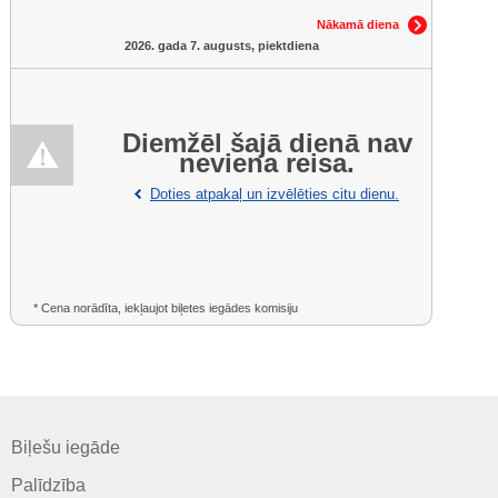
Nākamā diena
2026. gada 7. augusts, piektdiena
Diemžēl šajā dienā nav
neviena reisa.
Doties atpakaļ un izvēlēties citu dienu.
* Cena norādīta, iekļaujot biļetes iegādes komisiju
Biļešu iegāde
Palīdzība