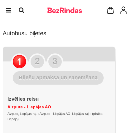
Autobusu biļetes
Biļešu apmaksa un saņemšana
Izvēlies reisu
Aizpute - Liepājas AO
Aizpute, Liepājas raj. : Aizpute - Liepājas AO, Liepājas raj. : (pilsēta
Liepāja)