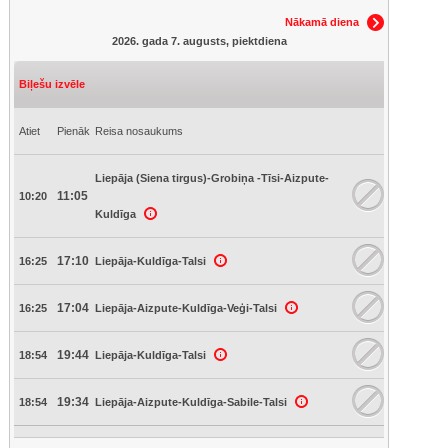
Nākamā diena
2026. gada 7. augusts, piektdiena
Biļešu izvēle
Atiet
Pienāk
Reisa nosaukums
Liepāja (Siena tirgus)-Grobiņa -Tīsi-Aizpute-
11:05
10:20
Kuldīga
17:10
16:25
Liepāja-Kuldīga-Talsi
17:04
16:25
Liepāja-Aizpute-Kuldīga-Veģi-Talsi
19:44
18:54
Liepāja-Kuldīga-Talsi
19:34
18:54
Liepāja-Aizpute-Kuldīga-Sabile-Talsi