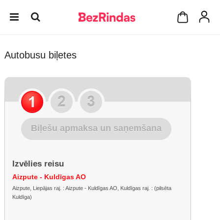
Autobusu biļetes
Biļešu apmaksa un saņemšana
Izvēlies reisu
Aizpute - Kuldīgas AO
Aizpute, Liepājas raj. : Aizpute - Kuldīgas AO, Kuldīgas raj. : (pilsēta
Kuldīga)