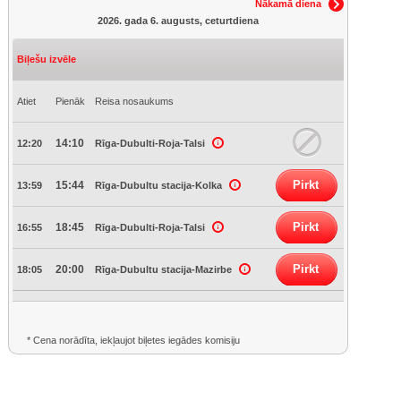
Nākamā diena
2026. gada 6. augusts, ceturtdiena
Biļešu izvēle
Atiet
Pienāk
Reisa nosaukums
14:10
12:20
Rīga-Dubulti-Roja-Talsi
Pirkt
15:44
13:59
Rīga-Dubultu stacija-Kolka
Pirkt
18:45
16:55
Rīga-Dubulti-Roja-Talsi
Pirkt
20:00
18:05
Rīga-Dubultu stacija-Mazirbe
* Cena norādīta, iekļaujot biļetes iegādes komisiju