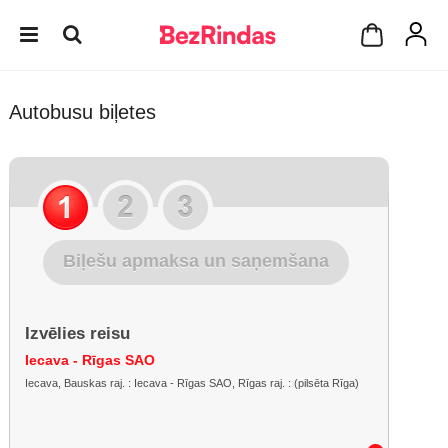
Autobusu biļetes
Biļešu apmaksa un saņemšana
Izvēlies reisu
Iecava - Rīgas SAO
Iecava, Bauskas raj. : Iecava - Rīgas SAO, Rīgas raj. : (pilsēta Rīga)