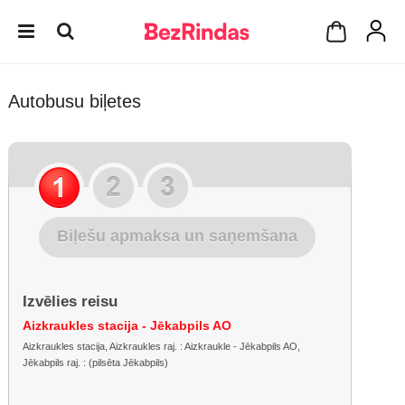
Autobusu biļetes
Biļešu apmaksa un saņemšana
Izvēlies reisu
Aizkraukles stacija - Jēkabpils AO
Aizkraukles stacija, Aizkraukles raj. : Aizkraukle - Jēkabpils AO,
Jēkabpils raj. : (pilsēta Jēkabpils)