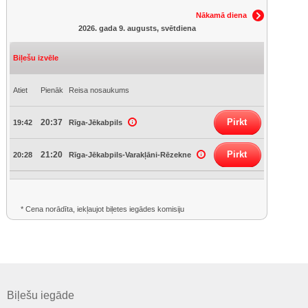
Nākamā diena
2026. gada 9. augusts, svētdiena
Biļešu izvēle
Atiet
Pienāk
Reisa nosaukums
Pirkt
20:37
19:42
Rīga-Jēkabpils
Pirkt
21:20
20:28
Rīga-Jēkabpils-Varakļāni-Rēzekne
* Cena norādīta, iekļaujot biļetes iegādes komisiju
Biļešu iegāde