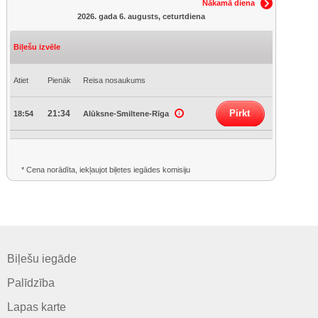
Nākamā diena
2026. gada 6. augusts, ceturtdiena
Biļešu izvēle
Atiet
Pienāk
Reisa nosaukums
Pirkt
21:34
18:54
Alūksne-Smiltene-Rīga
* Cena norādīta, iekļaujot biļetes iegādes komisiju
Biļešu iegāde
Palīdzība
Lapas karte