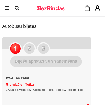
Autobusu biļetes
Biļešu apmaksa un saņemšana
Izvēlies reisu
Grundzāle - Teika
Grundzāle, Valkas raj. : Grundzāle - Teika, Rīgas raj. : (pilsēta Rīga)