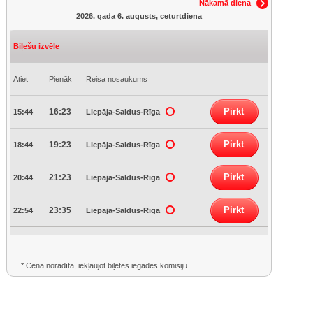
Nākamā diena
2026. gada 6. augusts, ceturtdiena
Biļešu izvēle
Atiet
Pienāk
Reisa nosaukums
Pirkt
16:23
15:44
Liepāja-Saldus-Rīga
Pirkt
19:23
18:44
Liepāja-Saldus-Rīga
Pirkt
21:23
20:44
Liepāja-Saldus-Rīga
Pirkt
23:35
22:54
Liepāja-Saldus-Rīga
* Cena norādīta, iekļaujot biļetes iegādes komisiju