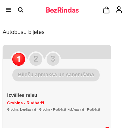
Autobusu biļetes
Biļešu apmaksa un saņemšana
Izvēlies reisu
Grobiņa - Rudbārži
Grobiņa, Liepājas raj. : Grobiņa - Rudbārži, Kuldīgas raj. : Rudbārži