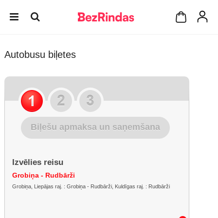
Autobusu biļetes
Biļešu apmaksa un saņemšana
Izvēlies reisu
Grobiņa - Rudbārži
Grobiņa, Liepājas raj. : Grobiņa - Rudbārži, Kuldīgas raj. : Rudbārži