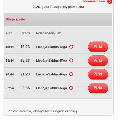
Nākamā diena
2026. gada 7. augusts, piektdiena
Biļešu izvēle
Atiet
Pienāk
Reisa nosaukums
Pirkt
16:23
15:44
Liepāja-Saldus-Rīga
Pirkt
19:23
18:44
Liepāja-Saldus-Rīga
Pirkt
21:23
20:44
Liepāja-Saldus-Rīga
Pirkt
23:35
22:54
Liepāja-Saldus-Rīga
* Cena norādīta, iekļaujot biļetes iegādes komisiju