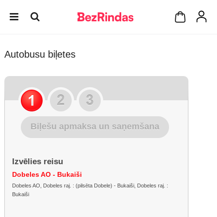
Autobusu biļetes
Biļešu apmaksa un saņemšana
Izvēlies reisu
Dobeles AO - Bukaiši
Dobeles AO, Dobeles raj. : (pilsēta Dobele) - Bukaiši, Dobeles raj. :
Bukaiši