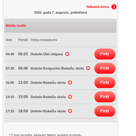
Nākamā diena
2026. gada 7. augusts, piektdiena
Biļešu izvēle
Atiet
Pienāk
Reisa nosaukums
Pirkt
06:25
04:40
Dobele-Ukri-Jelgava
Pirkt
08:46
07:35
Dobele-Dzeguzēni-Bukaišu skola
Pirkt
12:00
11:00
Dobele-Bukaišu skola
Pirkt
15:08
14:10
Dobele-Bukaišu skola
Pirkt
18:08
17:15
Dobele-Bukaišu skola
* Cena norādīta, iekļaujot biļetes iegādes komisiju