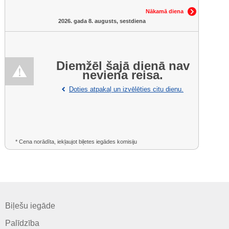
Nākamā diena
2026. gada 8. augusts, sestdiena
Diemžēl šajā dienā nav
neviena reisa.
Doties atpakaļ un izvēlēties citu dienu.
* Cena norādīta, iekļaujot biļetes iegādes komisiju
Biļešu iegāde
Palīdzība