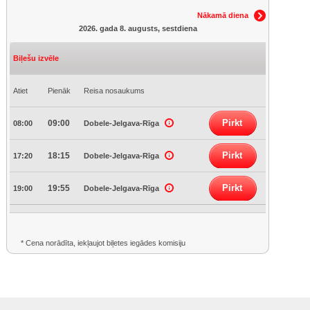
Nākamā diena
2026. gada 8. augusts, sestdiena
Biļešu izvēle
Atiet
Pienāk
Reisa nosaukums
Pirkt
09:00
08:00
Dobele-Jelgava-Rīga
Pirkt
18:15
17:20
Dobele-Jelgava-Rīga
Pirkt
19:55
19:00
Dobele-Jelgava-Rīga
* Cena norādīta, iekļaujot biļetes iegādes komisiju