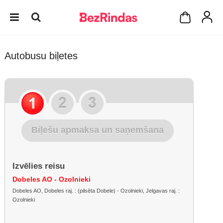
Autobusu biļetes
Biļešu apmaksa un saņemšana
Izvēlies reisu
Dobeles AO - Ozolnieki
Dobeles AO, Dobeles raj. : (pilsēta Dobele) - Ozolnieki, Jelgavas raj. :
Ozolnieki