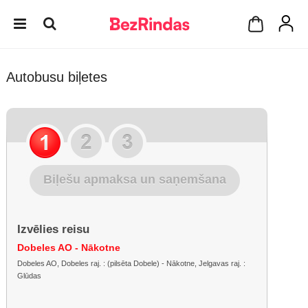
Autobusu biļetes
Biļešu apmaksa un saņemšana
Izvēlies reisu
Dobeles AO - Nākotne
Dobeles AO, Dobeles raj. : (pilsēta Dobele) - Nākotne, Jelgavas raj. :
Glūdas