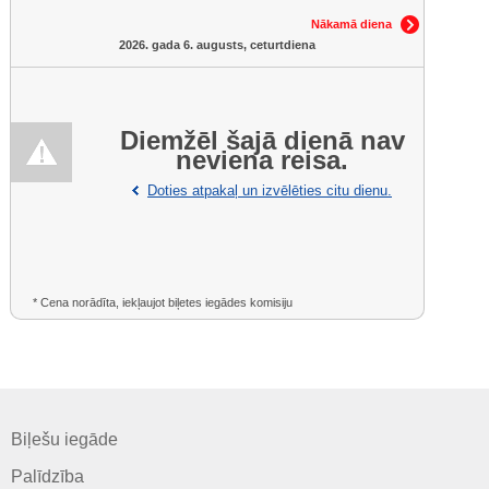
Nākamā diena
2026. gada 6. augusts, ceturtdiena
Diemžēl šajā dienā nav
neviena reisa.
Doties atpakaļ un izvēlēties citu dienu.
* Cena norādīta, iekļaujot biļetes iegādes komisiju
Biļešu iegāde
Palīdzība