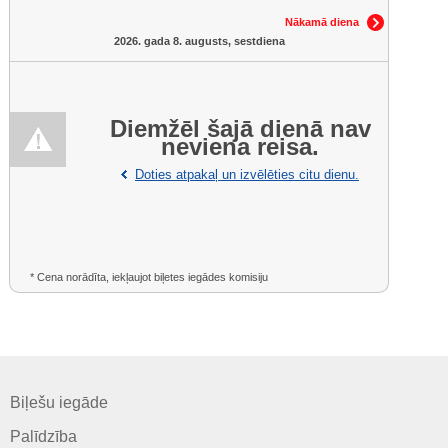
Nākamā diena
2026. gada 8. augusts, sestdiena
Diemžēl šajā dienā nav
neviena reisa.
Doties atpakaļ un izvēlēties citu dienu.
* Cena norādīta, iekļaujot biļetes iegādes komisiju
Biļešu iegāde
Palīdzība