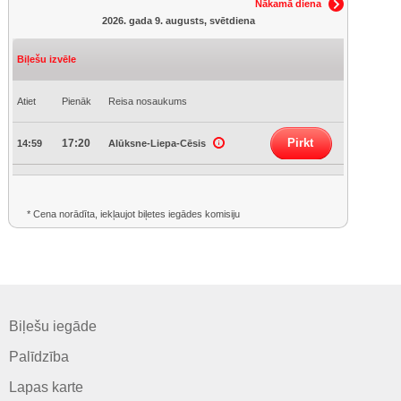
Nākamā diena
2026. gada 9. augusts, svētdiena
Biļešu izvēle
Atiet
Pienāk
Reisa nosaukums
Pirkt
17:20
14:59
Alūksne-Liepa-Cēsis
* Cena norādīta, iekļaujot biļetes iegādes komisiju
Biļešu iegāde
Palīdzība
Lapas karte