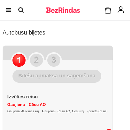
Autobusu biļetes
Biļešu apmaksa un saņemšana
Izvēlies reisu
Gaujiena - Cēsu AO
Gaujiena, Alūksnes raj. : Gaujiena - Cēsu AO, Cēsu raj. : (pilsēta Cēsis)