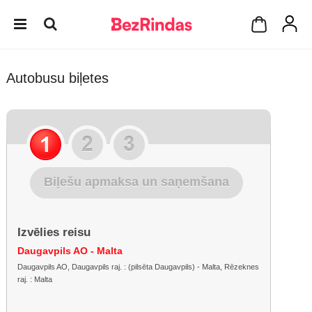
Autobusu biļetes
Biļešu apmaksa un saņemšana
Izvēlies reisu
Daugavpils AO - Malta
Daugavpils AO, Daugavpils raj. : (pilsēta Daugavpils) - Malta, Rēzeknes
raj. : Malta