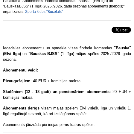
Pasākuma "Abonements: Florbola komandas "Bauska" (Elvi līga) un
"Bauskas/BJSS" (1. līga) 2025./2026. gada sezonas abonements (florbols)"
organizators:
Sporta klubs "Bucefals"
Iegādājies abonementu un apmeklē visas florbola komandas
"Bauska"
(Elvi līga)
un
"Bauskas BJSS"
(1. līga) mājas spēles 2025./2026. gada
sezonā.
Abonementu veidi:
Pieaugušajiem
: 40 EUR + komisijas maksa.
Skolēniem (12 - 18 gadi) un pensionāriem abonements:
20 EUR +
komisijas maksa.
Abonements derīgs
visām mājas spēlēm Elvi vīriešu līgā un vīriešu 1.
līgā regulārajā sezonā, kā arī izslēgšanas spēlēs.
Abonements jāuzrāda pie ieejas pirms katras spēles.