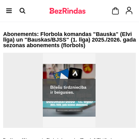
Abonements: Florbola komandas "Bauska" (Elvi
līga) un "Bauskas/BJSS" (1. līga) 2025./2026. gada
sezonas abonements (florbols)
Biļešu tirdzniecība
ir beigusies.